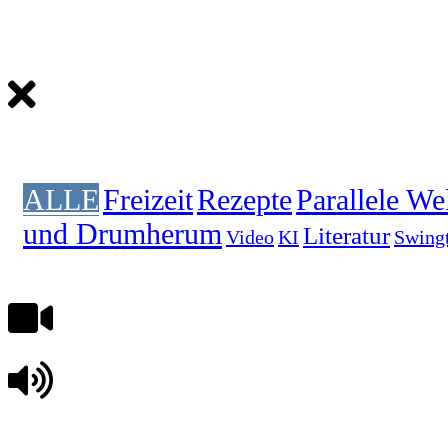
ALLE
Freizeit
Rezepte
Parallele We
und Drumherum
Literatur
Video
KI
Swing