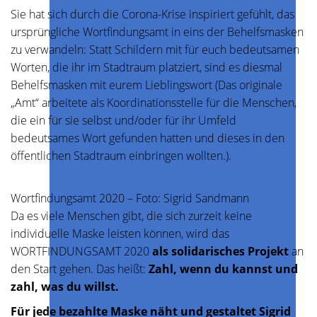
Sie hat sich durch die Corona-Krise inspiriert gefühlt, das
ursprüngliche Wortfindungsamt in eins der Behelfsmasken
zu verwandeln: Statt Schildern mit für euch bedeutsamen
Worten, die ihr im Stadtraum platziert, sind es diesmal
Behelfsmasken mit eurem Lieblingswort (Das originale
„Amt“ arbeitete als Koordinationsstelle für die Menschen,
die ein für sie selbst und/oder für ihr Umfeld
bedeutsames Wort gefunden hatten und dieses in den
öffentlichen Stadtraum einbringen wollten.).
Wortfindungsamt 2020 – Foto: Sigrid Sandmann
Da es viele Menschen gibt, die sich zurzeit keine
individuelle Maske leisten können, wird das
WORTFINDUNGSAMT 2020
als solidarisches Projekt
an
den Start gehen. Das heißt:
Zahl, wenn du kannst und
zahl, was du willst.
Für jede bezahlte Maske näht und gestaltet Sigrid