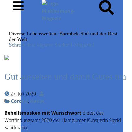
Diverse Lebenswelten: Barmbek-Süd und der Rest
der Welt
Schreib dein eigenes Stadtteil-Magazin!
Gut aussehen und damit Gutes tun
27. Juli 2020
Corona
,
Kunst
Behelfsmasken mit Wunschwort
bietet das
Wortfindungsamt 2020 der Hamburger Künstlerin Sigrid
Sandmann.