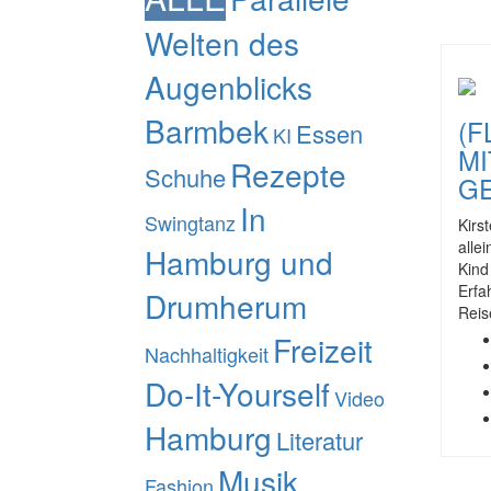
Welten des
Augenblicks
Barmbek
(F
Essen
KI
MI
Rezepte
Schuhe
GE
In
Swingtanz
Kirs
alle
Hamburg und
Kind
Erfa
Drumherum
Reis
Freizeit
Nachhaltigkeit
Do-It-Yourself
Video
Hamburg
Literatur
Musik
Fashion