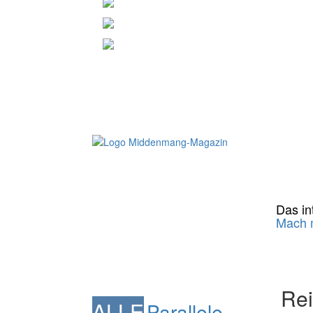
Das int
Mach m
Rei
ALLE
Parallele