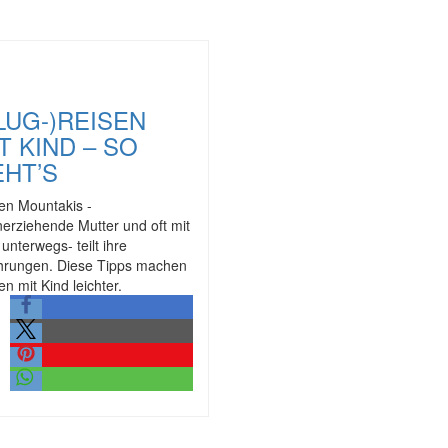
LUG-)REISEN
T KIND – SO
HT’S
ten Mountakis -
inerziehende Mutter und oft mit
 unterwegs- teilt ihre
hrungen. Diese Tipps machen
en mit Kind leichter.