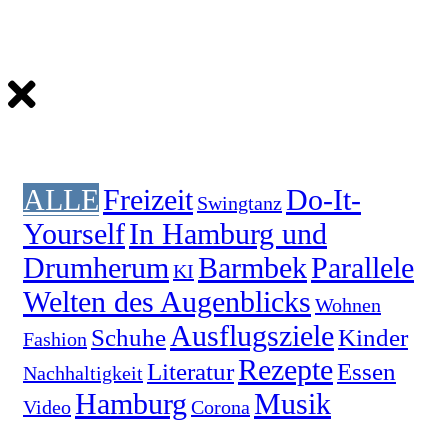
ALLE
Freizeit
Do-It-
Swingtanz
Yourself
In Hamburg und
Drumherum
Barmbek
Parallele
KI
Welten des Augenblicks
Wohnen
Ausflugsziele
Schuhe
Kinder
Fashion
Rezepte
Literatur
Essen
Nachhaltigkeit
Hamburg
Musik
Video
Corona