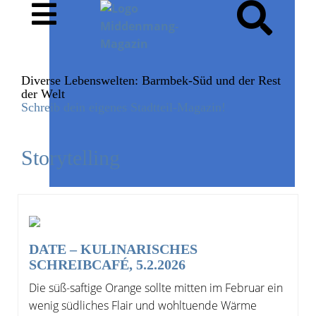
Diverse Lebenswelten: Barmbek-Süd und der Rest
der Welt
Schreib dein eigenes Stadtteil-Magazin!
Storytelling
DATE – KULINARISCHES
SCHREIBCAFÉ, 5.2.2026
Die süß-saftige Orange sollte mitten im Februar ein
wenig südliches Flair und wohltuende Wärme