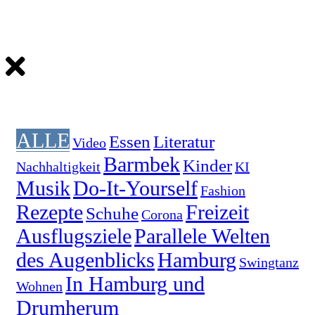
ALLE
Essen
Literatur
Video
Barmbek
Kinder
Nachhaltigkeit
KI
Musik
Do-It-Yourself
Fashion
Rezepte
Freizeit
Schuhe
Corona
Ausflugsziele
Parallele Welten
des Augenblicks
Hamburg
Swingtanz
In Hamburg und
Wohnen
Drumherum