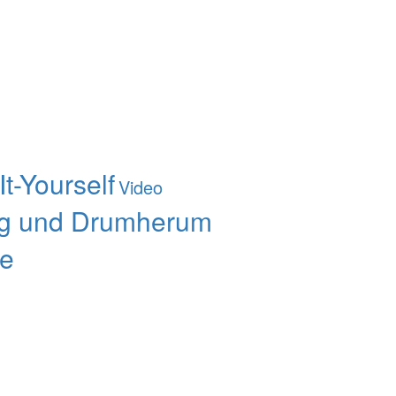
It-Yourself
Video
g und Drumherum
le