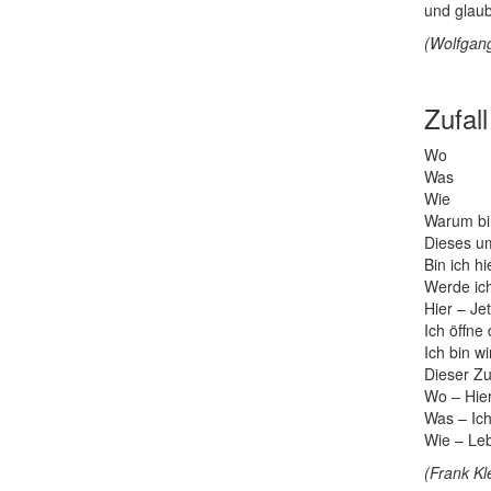
und glau
(Wolfgang
Zufall
Wo
Was
Wie
Warum bin
Dieses u
Bin ich h
Werde ich
Hier – Jet
Ich öffne
Ich bin w
Dieser Zu
Wo – Hier
Was – Ich
Wie – Le
(Frank K