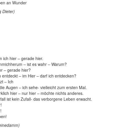
ben an Wunder
 Dieter)
 ich hier – gerade hier.
mmichherum – ist es wahr – Warum?
ier – gerade hier?
 entdeckt – im Hier – darf ich entdecken?
zt – Ich
 die Augen – ich sehe- vielleicht zum ersten Mal.
irklich hier – nur hier – möchte nichts anderes.
fall ist kein Zufall- das verborgene Leben erwacht.
!
!
ben!
leinedamm)