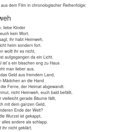
 aus dem Film in chronologischer Reihenfolge:
weh
e, liebe Kinder
‘euch kein Wort,
sagt, ihr habt Heimweh,
nicht heim sondern fort.
 wollt ihr es nicht,
ist aufgegangen da ein Licht.
ist`s ein bisschen eng zu Haus
eht man lieber aus.
f das Geld aus fremdem Land,
n Mädchen an die Hand
 die Ferne, der Heimat abgewandt.
ut, nicht Heimweh, euch bald befällt,
r vielleicht gerade Bäume fällt,
ich mit dem ganzen Geld,
anderen Ende der Welt?
die Wurzel ist gekappt,
r alles andere als schlapp.
ihr nicht geklärt,