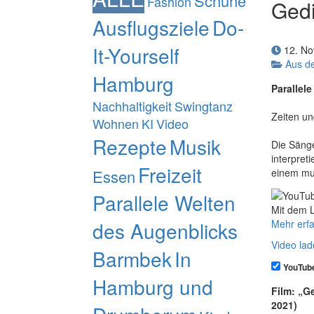
Schuhe
Fashion
Gedi
Ausflugsziele
Do-
It-Yourself
12. N
Aus de
Hamburg
Parallele
Nachhaltigkeit
Swingtanz
Zeiten un
Wohnen
KI
Video
Rezepte
Musik
Die Säng
interpret
Freizeit
Essen
einem mus
Parallele Welten
Mit dem L
Mehr erf
des Augenblicks
Video la
Barmbek
In
YouTub
Hamburg und
Film: „G
2021)