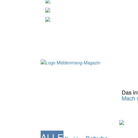
Das int
Mach m
ALLE