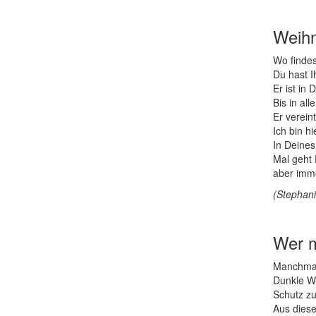
Weihn
Wo findes
Du hast I
Er ist in D
Bis in all
Er vereint
Ich bin h
In Deine
Mal geht 
aber imme
(Stephani
Wer m
Manchmal
Dunkle Wo
Schutz z
Aus diese