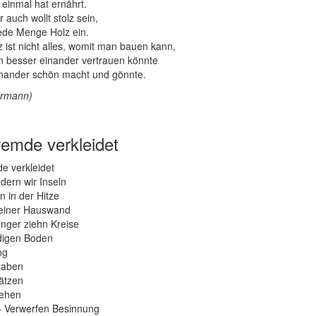
einmal hat ernährt.
 auch wollt stolz sein,
 jede Menge Holz ein.
 ist nicht alles, womit man bauen kann,
 besser einander vertrauen könnte
inander schön macht und gönnte.
ermann)
remde verkleidet
e verkleidet
ern wir Inseln
n in der Hitze
einer Hauswand
nger ziehn Kreise
digen Boden
ng
raben
ätzen
iehen
– Verwerfen Besinnung