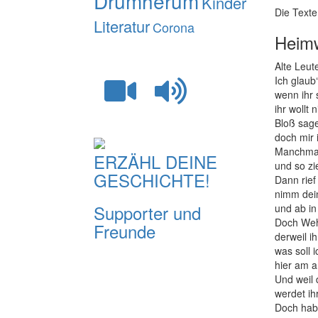
Drumherum
Kinder
Die Texte
Literatur
Corona
Heim
Alte Leut
Ich glaub
wenn ihr 
ihr wollt 
Bloß sagen
doch mir 
Manchmal 
ERZÄHL DEINE
und so zi
GESCHICHTE!
Dann rie
nimm dei
Supporter und
und ab in
Doch Wehm
Freunde
derweil ih
was soll 
hier am 
Und weil 
werdet ih
Doch habt 