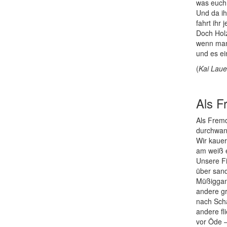
was euch 
Und da ihr
fahrt ihr
Doch Holz
wenn man
und es e
(
Kai Lau
Als F
Als Fremd
durchwand
Wir kauer
am weiß 
Unsere Fi
über san
Müßigga
andere g
nach Sch
andere fl
vor Öde 