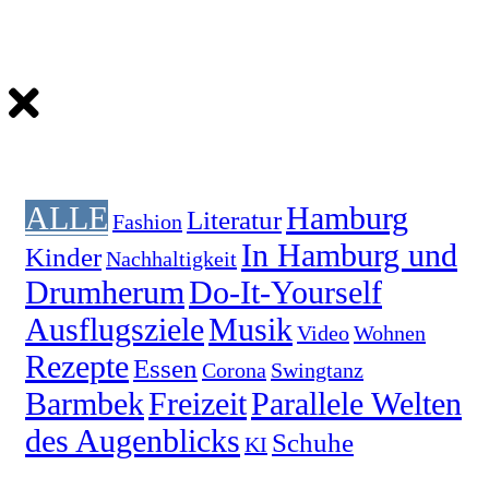
ALLE
Hamburg
Literatur
Fashion
In Hamburg und
Kinder
Nachhaltigkeit
Drumherum
Do-It-Yourself
Ausflugsziele
Musik
Video
Wohnen
Rezepte
Essen
Corona
Swingtanz
Barmbek
Freizeit
Parallele Welten
des Augenblicks
Schuhe
KI