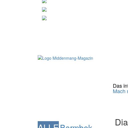
Das int
Mach m
Dia
ALLE
Barmbek