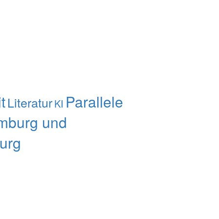
t
Parallele
Literatur
KI
mburg und
urg