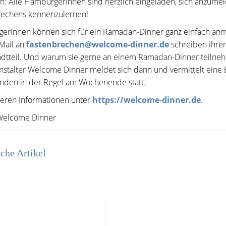
: Alle HamburgerInnen sind herzlich eingeladen, sich anzumel
rechens kennenzulernen!
erInnen können sich für ein Ramadan-Dinner ganz einfach an
 Mail an
fastenbrechen@welcome-dinner.de
schreiben ihren
adtteil. Und warum sie gerne an einem Ramadan-Dinner teilne
nstalter Welcome Dinner meldet sich dann und vermittelt ein
inden in der Regel am Wochenende statt.
teren Informationen unter
https://welcome-dinner.de
.
 Welcome Dinner
che Artikel