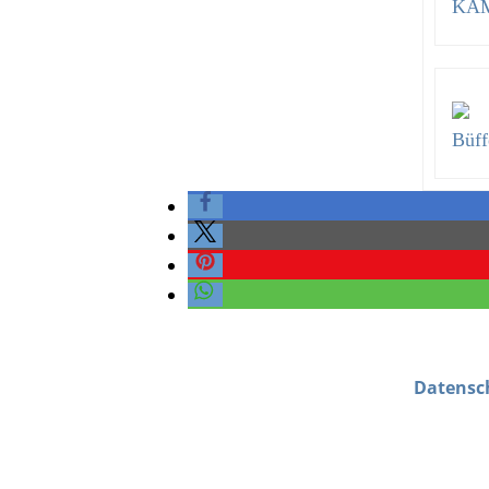
KA
Büff
Datensc