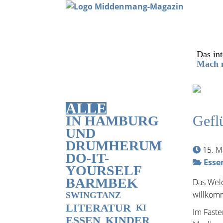
Das int
Mach m
ALLE
Gefl
IN HAMBURG
UND
DRUMHERUM
15. M
DO-IT-
Esse
YOURSELF
BARMBEK
Das Welc
willkom
SWINGTANZ
LITERATUR
KI
Im Faste
ESSEN
KINDER