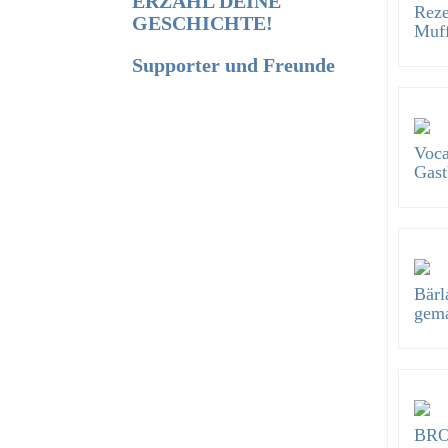
ERZÄHL DEINE
Reze
GESCHICHTE!
Muff
Supporter und Freunde
Voca
Gast
Bärl
gema
BRO