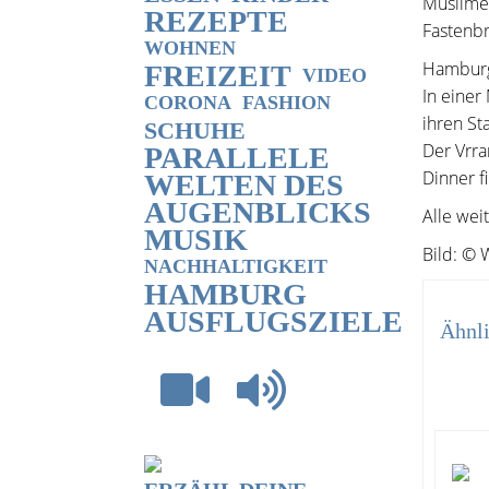
Muslimen
REZEPTE
Fastenb
WOHNEN
Hamburg
FREIZEIT
VIDEO
In einer
CORONA
FASHION
ihren St
SCHUHE
Der Vrra
PARALLELE
Dinner f
WELTEN DES
AUGENBLICKS
Alle wei
MUSIK
Bild: ©
NACHHALTIGKEIT
HAMBURG
AUSFLUGSZIELE
Ähnli