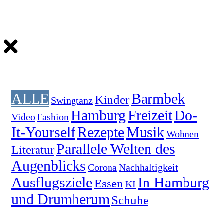
ALLE
Barmbek
Kinder
Swingtanz
Hamburg
Freizeit
Do-
Video
Fashion
It-Yourself
Rezepte
Musik
Wohnen
Parallele Welten des
Literatur
Augenblicks
Corona
Nachhaltigkeit
Ausflugsziele
In Hamburg
Essen
KI
und Drumherum
Schuhe