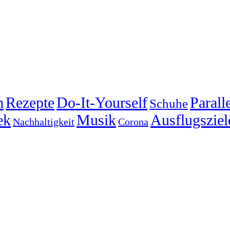
m
Rezepte
Do-It-Yourself
Parall
Schuhe
ek
Musik
Ausflugsziel
Nachhaltigkeit
Corona