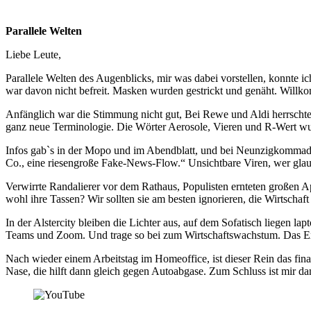
Parallele Welten
Liebe Leute,
Parallele Welten des Augenblicks, mir was dabei vorstellen, konnte i
war davon nicht befreit. Masken wurden gestrickt und genäht. Willk
Anfänglich war die Stimmung nicht gut, Bei Rewe und Aldi herrschte H
ganz neue Terminologie. Die Wörter Aerosole, Vieren und R-Wert wu
Infos gab`s in der Mopo und im Abendblatt, und bei Neunzigkommadrei
Co., eine riesengroße Fake-News-Flow.“ Unsichtbare Viren, wer glaubt
Verwirrte Randalierer vor dem Rathaus, Populisten ernteten großen 
wohl ihre Tassen? Wir sollten sie am besten ignorieren, die Wirtschaft 
In der Alstercity bleiben die Lichter aus, auf dem Sofatisch liegen l
Teams und Zoom. Und trage so bei zum Wirtschaftswachstum. Das Exce
Nach wieder einem Arbeitstag im Homeoffice, ist dieser Rein das fi
Nase, die hilft dann gleich gegen Autoabgase. Zum Schluss ist mir d