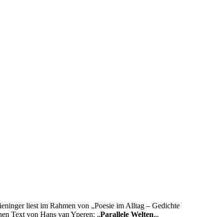
ieninger liest im Rahmen von „Poesie im Alltag – Gedichte
inen Text von Hans van Yperen: „
Parallele Welten
„.