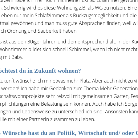
kurzem habe ich hier noch mit meiner Exfrau zusammengewohnt
en. Schwierig wird es diese Wohnung z.B. als WG zu nutzen. Eine
h eben nur mein Schlafzimmer als Rückzugsmöglichkeit und die
tmal gewöhnen und man muss gute Absprachen finden, weil wir
lich Ordnung und Sauberkeit haben.
 ist aus den 30iger Jahren und dementsprechend alt. In der 
ohnzimmer bildet sich schnell Schimmel, wenn ich nicht rechtze
g mit Baby.
chtest du in Zukunft wohnen?
Zukunft wünsche ich mir etwas mehr Platz. Aber auch nicht zu vie
n werden! Ich habe mir Gedanken zum Thema Mehr-Generatione
haftswohnprojekte sehr reizvoll mit gemeinsamen Garten, Feste
rpflichtungen eine Belastung sein können. Auch habe ich Sorge,
ungen und Lebensweise zu unterschiedlich sind. Ansonsten kann 
ilie mit einer Partnerin zusammen zu leben.
 Wünsche hast du an Politik, Wirtschaft und/ oder 