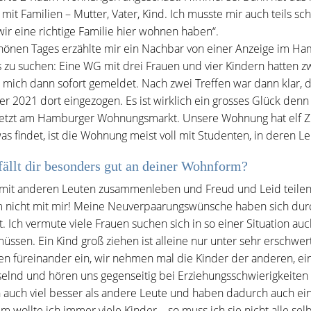
ll mit Familien – Mutter, Vater, Kind. Ich musste mir auch teils 
wir eine richtige Familie hier wohnen haben“.
hönen Tages erzählte mir ein Nachbar von einer Anzeige im Ham
 zu suchen: Eine WG mit drei Frauen und vier Kindern hatten zw
 mich dann sofort gemeldet. Nach zwei Treffen war dann klar, da
 2021 dort eingezogen. Es ist wirklich ein grosses Glück denn di
uletzt am Hamburger Wohnungsmarkt. Unsere Wohnung hat elf 
s findet, ist die Wohnung meist voll mit Studenten, in deren L
ällt dir besonders gut an deiner Wohnform?
mit anderen Leuten zusammenleben und Freud und Leid teilen. 
m nicht mit mir! Meine Neuverpaarungswünsche haben sich durc
t. Ich vermute viele Frauen suchen sich in so einer Situation au
müssen. Ein Kind groß ziehen ist alleine nur unter sehr erschw
en füreinander ein, wir nehmen mal die Kinder der anderen, ein
elnd und hören uns gegenseitig bei Erziehungsschwierigkeite
h auch viel besser als andere Leute und haben dadurch auch ei
 wollte ich immer viele Kinder – so muss ich sie nicht alle sel