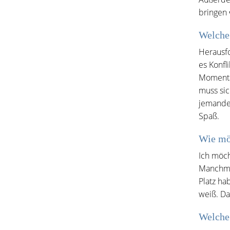
bringen 
Welche 
Herausfo
es Konfl
Momentan
muss sic
jemanden
Spaß.
Wie mö
Ich möch
Manchmal
Platz ha
weiß. Da
Welche 