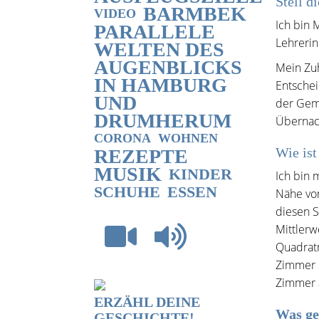
Stell d
BARMBEK
VIDEO
Ich bin 
PARALLELE
Lehrerin.
WELTEN DES
AUGENBLICKS
Mein Zuh
IN HAMBURG
Entschei
UND
der Geme
DRUMHERUM
Übernac
CORONA
WOHNEN
Wie ist
REZEPTE
MUSIK
KINDER
Ich bin 
SCHUHE
ESSEN
Nähe von
diesen 
Mittlerw
Quadratm
Zimmer h
Zimmer 
ERZÄHL DEINE
Was ge
GESCHICHTE!