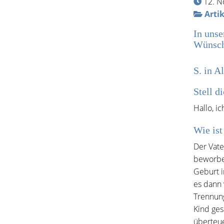
12. 
Artik
In unse
Wünsch
S. in A
Stell d
Hallo, ic
Wie ist
Der Vate
beworben
Geburt i
es dann 
Trennung
Kind ges
überteu