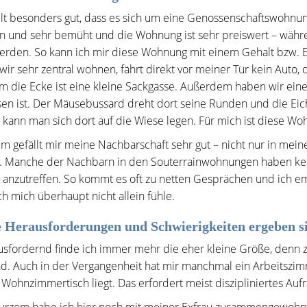
llt besonders gut, dass es sich um eine Genossenschaftswohnun
en und sehr bemüht und die Wohnung ist sehr preiswert – wä
erden. So kann ich mir diese Wohnung mit einem Gehalt bzw. El
ir sehr zentral wohnen, fährt direkt vor meiner Tür kein Auto,
m die Ecke ist eine kleine Sackgasse. Außerdem haben wir ein
en ist. Der Mäusebussard dreht dort seine Runden und die Ei
ann man sich dort auf die Wiese legen. Für mich ist diese Wohn
 gefällt mir meine Nachbarschaft sehr gut – nicht nur in me
 Manche der Nachbarn in den Souterrainwohnungen haben kein
r anzutreffen. So kommt es oft zu netten Gesprächen und ich emp
ch mich überhaupt nicht allein fühle.
 Herausforderungen und Schwierigkeiten ergeben si
usfordernd finde ich immer mehr die eher kleine Größe, denn 
d. Auch in der Vergangenheit hat mir manchmal ein Arbeitszim
Wohnzimmertisch liegt. Das erfordert meist diszipliniertes A