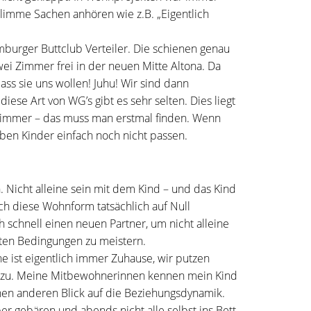
schlimme Sachen anhören wie z.B. „Eigentlich
burger Buttclub Verteiler. Die schienen genau
ei Zimmer frei in der neuen Mitte Altona. Da
ss sie uns wollen! Juhu! Wir sind dann
ese Art von WG’s gibt es sehr selten. Dies liegt
Zimmer – das muss man erstmal finden. Wenn
eben Kinder einfach noch nicht passen.
Nicht alleine sein mit dem Kind – und das Kind
h diese Wohnform tatsächlich auf Null
ch schnell einen neuen Partner, um nicht alleine
erten Bedingungen zu meistern.
e ist eigentlich immer Zuhause, wir putzen
n zu. Meine Mitbewohnerinnen kennen mein Kind
nen anderen Blick auf die Beziehungsdynamik.
ber gebären und abends nicht alle selbst ins Bett