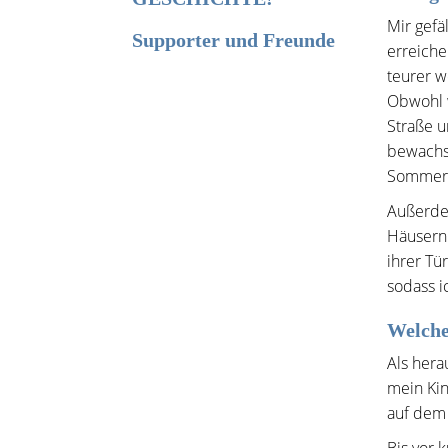
Mir gefä
Supporter und Freunde
erreich
teurer w
Obwohl w
Straße u
bewachs
Sommer k
Außerdem
Häusern.
ihrer Tü
sodass i
Welche
Als hera
mein Kin
auf dem 