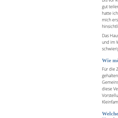
Bis vor 
gut teil
hatte ic
mich ers
hinsicht
Das Haus
und im W
schwieri
Wie mö
Für die 
gehalte
Gemeinsc
diese Ve
Vorstell
Kleinfam
Welche