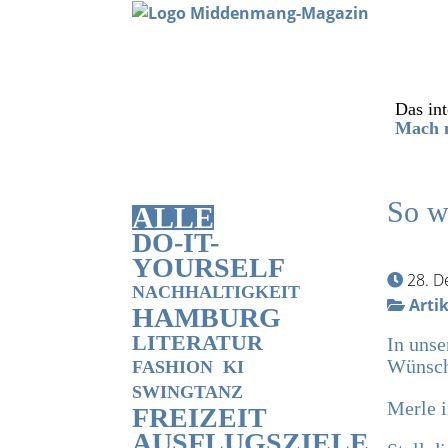
Das int
Mach m
So w
ALLE
DO-IT-
YOURSELF
28. 
NACHHALTIGKEIT
Artik
HAMBURG
LITERATUR
In unse
Wünsch
FASHION
KI
SWINGTANZ
Merle i
FREIZEIT
AUSFLUGSZIELE