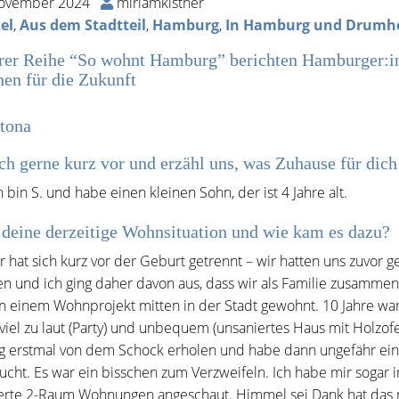
November 2024
miriamkistner
el
,
Aus dem Stadtteil
,
Hamburg
,
In Hamburg und Drum
rer Reihe “So wohnt Hamburg” berichten Hamburger:in
en für die Zukunft
ltona
ich gerne kurz vor und erzähl uns, was Zuhause für dich
h bin S. und habe einen kleinen Sohn, der ist 4 Jahre alt.
 deine derzeitige Wohnsituation und wie kam es dazu?
r hat sich kurz vor der Geburt getrennt – wir hatten uns zuv
 und ich ging daher davon aus, dass wir als Familie zusamme
n einem Wohnprojekt mitten in der Stadt gewohnt. 10 Jahre war 
viel zu laut (Party) und unbequem (unsaniertes Haus mit Holzof
 erstmal von dem Schock erholen und habe dann ungefähr ein 
ucht. Es war ein bisschen zum Verzweifeln. Ich habe mir sogar i
erte 2-Raum Wohnungen angeschaut. Himmel sei Dank hat das n