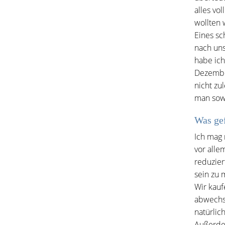
alles vo
wollten 
Eines sc
nach uns
habe ich
Dezember
nicht z
man sowa
Was gef
Ich mag 
vor alle
reduzier
sein zu 
Wir kauf
abwechs
natürlic
Außerdem