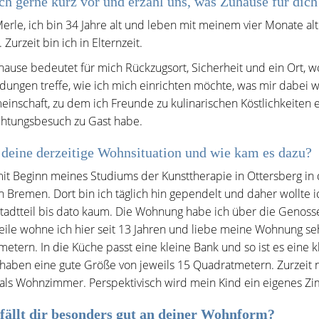
ich gerne kurz vor und erzähl uns, was Zuhause für dich
Merle, ich bin 34 Jahre alt und leben mit meinem vier Monate al
 Zurzeit bin ich in Elternzeit.
ause bedeutet für mich Rückzugsort, Sicherheit und ein Ort, wo 
dungen treffe, wie ich mich einrichten möchte, was mir dabei wich
inschaft, zu dem ich Freunde zu kulinarischen Köstlichkeiten 
htungsbesuch zu Gast habe.
 deine derzeitige Wohnsituation und wie kam es dazu?
mit Beginn meines Studiums der Kunsttherapie in Ottersberg in 
 Bremen. Dort bin ich täglich hin gependelt und daher wollte
Stadtteil bis dato kaum. Die Wohnung habe ich über die Geno
eile wohne ich hier seit 13 Jahren und liebe meine Wohnung se
etern. In die Küche passt eine kleine Bank und so ist es eine
aben eine gute Größe von jeweils 15 Quadratmetern. Zurzeit n
als Wohnzimmer. Perspektivisch wird mein Kind ein eigenes
fällt dir besonders gut an deiner Wohnform?