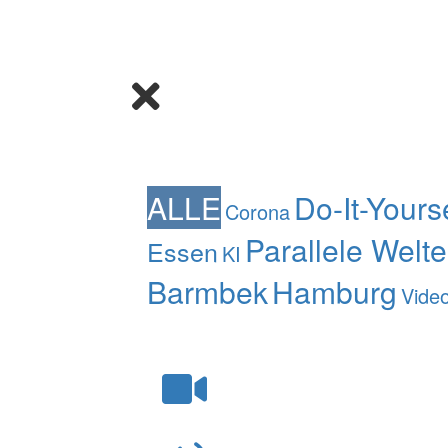
ALLE
Do-It-Yours
Corona
Parallele Welt
Essen
KI
Barmbek
Hamburg
Vide