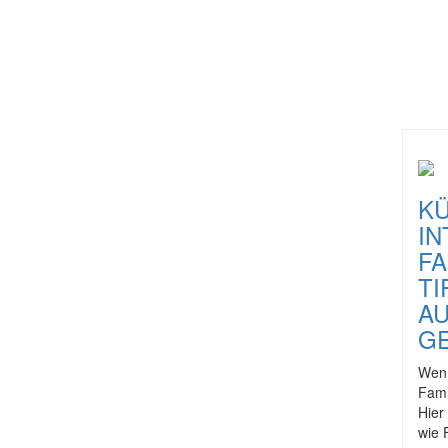
KÜ
IN
FA
TI
AU
E
Wenn
Fami
Hier
wie 