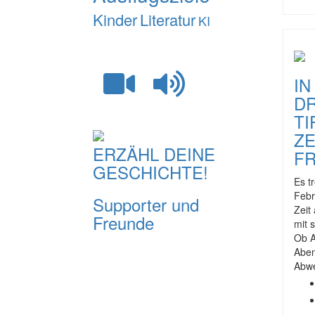
Kinder
Literatur
KI
I
D
TI
ZE
ERZÄHL DEINE
F
GESCHICHTE!
Es t
Febr
Supporter und
Zeit
Freunde
mit 
Ob A
Aben
Abwe