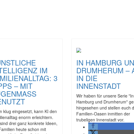
NSTLICHE
IN HAMBURG U
TELLIGENZ IM
DRUMHERUM – 
MILIENALLTAG: 3
IN DIE
PPS – MIT
INNENSTADT
GENMASS G
Wir haben für unsere Serie "In
NUTZT
Hamburg und Drumherum" ge
hingesehen und stellen euch d
 klug eingesetzt, kann KI den
Familien-Oasen inmitten der
lienalltag enorm erleichtern.
trubeligen Innenstadt vor.
 sind drei ganz konkrete Ideen,
Familien heute schon mit