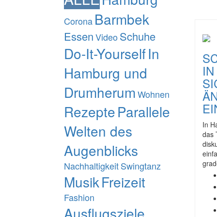
Barmbek
Corona
Essen
Schuhe
Video
Do-It-Yourself
In
S
IN
Hamburg und
SI
Drumherum
ÄN
Wohnen
EI
Rezepte
Parallele
In H
Welten des
das 
disk
Augenblicks
einf
grad
Nachhaltigkeit
Swingtanz
Musik
Freizeit
Fashion
Ausflugsziele