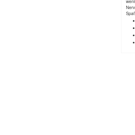
weni
Nerv
Spaß