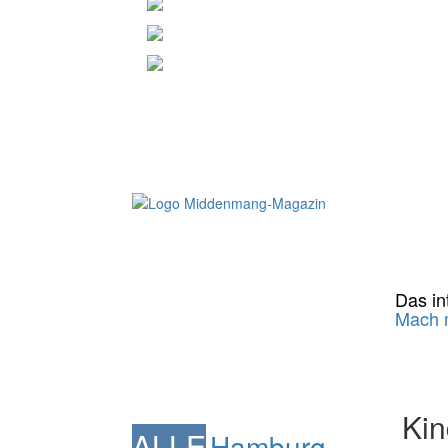
Das int
Mach m
Kin
ALLE
Hamburg