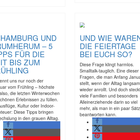
N HAMBURG UND
UND WIE WARE
RUMHERUM – 5
DIE FEIERTAGE
PPS FÜR DIE
BEI EUCH SO?
IT BIS ZUM
Diese Frage klingt harmlos.
RÜHLING
Smalltalk-tauglich. Eine dieser
Fragen, die man Anfang Janu
rennt uns nur noch der
stellt, wenn der Alltag langsam
uar vom Frühling – höchste
wieder anrollt. Und doch steckt
 also, die letzten Winterwochen
viele Familien und besonders
schönen Erlebnissen zu füllen.
Alleinerziehende darin so viel
usflüge, Kultur oder Indoor-
mehr, als man in ein paar Sät
teuer: Diese Tipps bringen
beantworten kann.
chslung in den grauen Alltag.