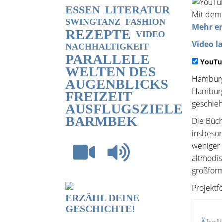
ESSEN
LITERATUR
Mit dem 
SWINGTANZ
FASHION
Mehr e
REZEPTE
VIDEO
Video l
NACHHALTIGKEIT
PARALLELE
YouTu
WELTEN DES
Hamburgs
AUGENBLICKS
Hamburgs
FREIZEIT
geschieh
AUSFLUGSZIELE
BARMBEK
Die Büch
insbeson
weniger 
altmodis
großform
Projektf
ERZÄHL DEINE
GESCHICHTE!