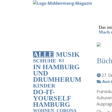
Das int
Mach m
ALLE
MUSIK
Büch
SCHUHE
KI
IN HAMBURG
UND
27. 
DRUMHERUM
Aus 
KINDER
DO-IT-
Fransisk
YOURSELF
Kulturwi
HAMBURG
Ausprägu
WOHNEN
CORONA