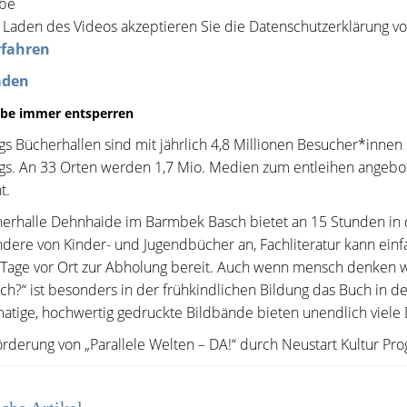
Laden des Videos akzeptieren Sie die Datenschutzerklärung v
rfahren
aden
be immer entsperren
 Bücherhallen sind mit jährlich 4,8 Millionen Besucher*innen 
. An 33 Orten werden 1,7 Mio. Medien zum entleihen angebote
t.
erhalle Dehnhaide im Barmbek Basch bietet an 15 Stunden in d
dere von Kinder- und Jugendbücher an, Fachliteratur kann ein
Tage vor Ort zur Abholung bereit. Auch wenn mensch denken würd
ch?“ ist besonders in der frühkindlichen Bildung das Buch in 
atige, hochwertig gedruckte Bildbände bieten unendlich viele
örderung von „Parallele Welten – DA!“ durch Neustart Kultur 